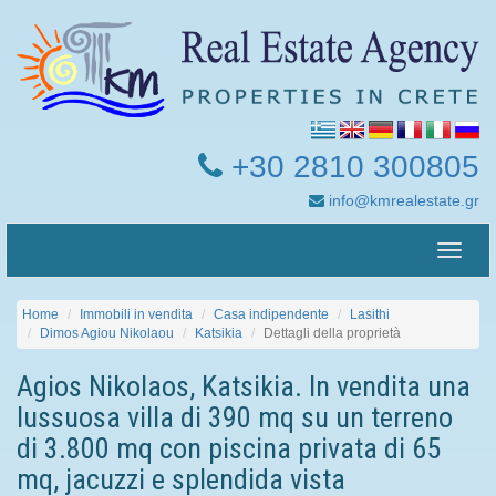
+30 2810 300805
info@kmrealestate.gr
Toggle
naviga
Home
Immobili in vendita
Casa indipendente
Lasithi
Dimos Agiou Nikolaou
Katsikia
Dettagli della proprietà
Agios Nikolaos, Katsikia. In vendita una
lussuosa villa di 390 mq su un terreno
di 3.800 mq con piscina privata di 65
mq, jacuzzi e splendida vista