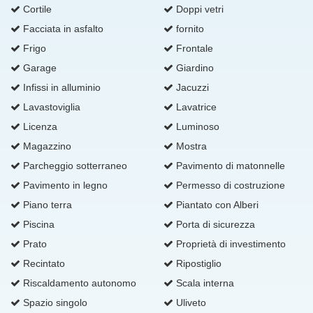
Cortile
Doppi vetri
Facciata in asfalto
fornito
Frigo
Frontale
Garage
Giardino
Infissi in alluminio
Jacuzzi
Lavastoviglia
Lavatrice
Licenza
Luminoso
Magazzino
Mostra
Parcheggio sotterraneo
Pavimento di matonnelle
Pavimento in legno
Permesso di costruzione
Piano terra
Piantato con Alberi
Piscina
Porta di sicurezza
Prato
Proprietà di investimento
Recintato
Ripostiglio
Riscaldamento autonomo
Scala interna
Spazio singolo
Uliveto