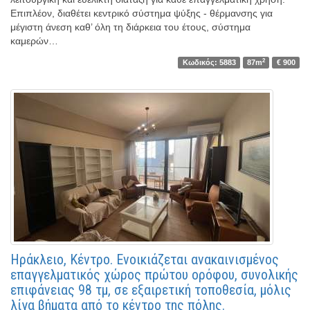
Επιπλέον, διαθέτει κεντρικό σύστημα ψύξης - θέρμανσης για
μέγιστη άνεση καθ’ όλη τη διάρκεια του έτους, σύστημα
καμερών…
2
Κωδικός: 5883
87m
€ 900
Ηράκλειο, Κέντρο. Ενοικιάζεται ανακαινισμένος
επαγγελματικός χώρος πρώτου ορόφου, συνολικής
επιφάνειας 98 τμ, σε εξαιρετική τοποθεσία, μόλις
λίγα βήματα από το κέντρο της πόλης.