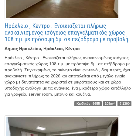
Ηράκλειο , Κέντρο . Ενοικιάζεται πλήρως
ανακαινισμένος ισόγειος επαγγελματικός χώρος
108 τ.μ. με πρόσοψη 5μ. σε πεζόδρομο με προβολή.
Δήμος Ηρακλείου, Ηράκλειο, Κέντρο
Ηράκλειο , Κέντρο . Ενοικιάζεται πλήρως ανακαινισμένος ισόγειος
επαγγελματικός χώρος 108 τ.μ. με πρόσοψη 5μ. σε πεζόδρομο με
προβολή. Συγκεκριμένα, το ακίνητο είναι φωτεινό , διαμπερές, έχει
ανακαινιστεί πλήρως το 2026 και αποτελείται από μεγάλο ενιαίο
χώρο με δυνατότητα να χωριστεί σε μικρότερους και σε χώρο
υποδοχής ανάλογα με τις ανάγκες, ένα μικρότερο χώρο κατάλληλο
για γραφείο, server room, μπάνιο και κουζίνα.
2
Κωδικός: 6655
108m
€ 1300