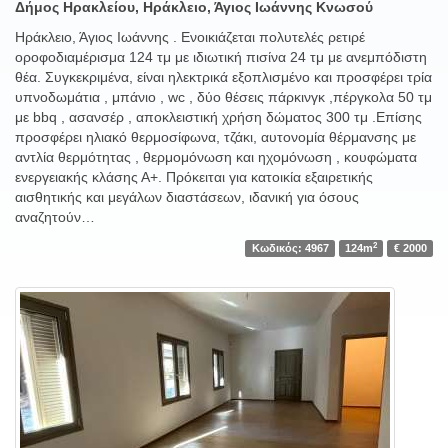
Δήμος Ηρακλείου, Ηράκλειο, Άγιος Ιωάννης Κνωσού
Ηράκλειο, Άγιος Ιωάννης . Ενοικιάζεται πολυτελές ρετιρέ
οροφοδιαμέρισμα 124 τμ με ιδιωτική πισίνα 24 τμ με ανεμπόδιστη
θέα. Συγκεκριμένα, είναι ηλεκτρικά εξοπλισμένο και προσφέρει τρία
υπνοδωμάτια , μπάνιο , wc , δύο θέσεις πάρκινγκ ,πέργκολα 50 τμ
με bbq , ασανσέρ , αποκλειστική χρήση δώματος 300 τμ .Επίσης
προσφέρει ηλιακό θερμοσίφωνα, τζάκι, αυτονομία θέρμανσης με
αντλία θερμότητας , θερμομόνωση και ηχομόνωση , κουφώματα
ενεργειακής κλάσης Α+. Πρόκειται για κατοικία εξαιρετικής
αισθητικής και μεγάλων διαστάσεων, ιδανική για όσους
αναζητούν…
2
Κωδικός: 4967
124m
€ 2000