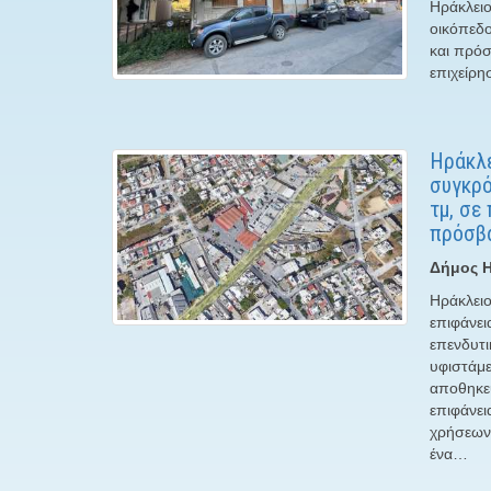
Ηράκλειο
οικόπεδο
και πρόσ
επιχείρη
Ηράκλε
συγκρό
τμ, σε
πρόσβ
Δήμος Η
Ηράκλειο
επιφάνει
επενδυτι
υφιστάμε
αποθηκευ
επιφάνει
χρήσεων,
ένα…