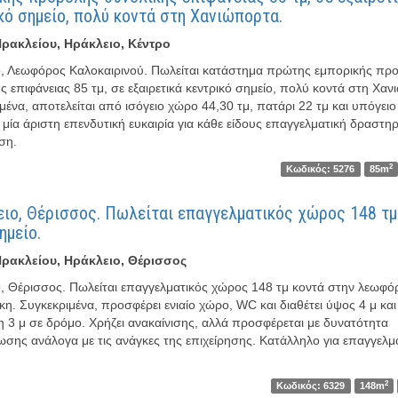
κό σημείο, πολύ κοντά στη Χανιώπορτα.
ρακλείου, Ηράκλειο, Κέντρο
ο, Λεωφόρος Καλοκαιρινού. Πωλείται κατάστημα πρώτης εμπορικής πρ
ς επιφάνειας 85 τμ, σε εξαιρετικά κεντρικό σημείο, πολύ κοντά στη Χα
μένα, αποτελείται από ισόγειο χώρο 44,30 τμ, πατάρι 22 τμ και υπόγειο
 μία άριστη επενδυτική ευκαιρία για κάθε είδους επαγγελματική δραστηρ
ση.
2
Κωδικός: 5276
85m
ιο, Θέρισσος. Πωλείται επαγγελματικός χώρος 148 τμ
ημείο.
ρακλείου, Ηράκλειο, Θέρισσος
, Θέρισσος. Πωλείται επαγγελματικός χώρος 148 τμ κοντά στην λεωφό
η. Συγκεκριμένα, προσφέρει ενιαίο χώρο, WC και διαθέτει ύψος 4 μ και
3 μ σε δρόμο. Χρήζει ανακαίνισης, αλλά προσφέρεται με δυνατότητα
σης ανάλογα με τις ανάγκες της επιχείρησης. Κατάλληλο για επαγγελμ
2
Κωδικός: 6329
148m