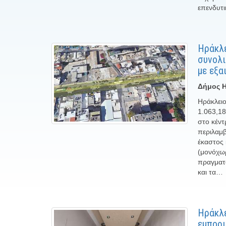
επενδυτι
Ηράκλε
συνολι
με εξα
Δήμος Η
Ηράκλειο
1.063,18
στο κέντ
περιλαμβ
έκαστος 
(μονόχωρ
πραγματο
και τα…
Ηράκλε
εμπορι