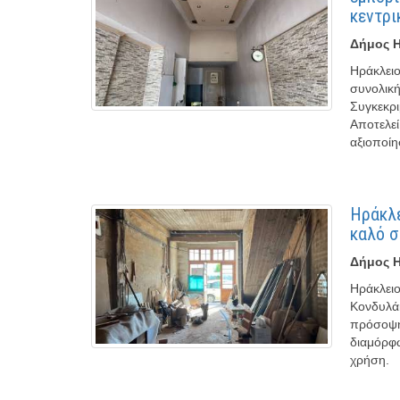
κεντρι
Δήμος Η
Ηράκλει
συνολική
Συγκεκρι
Αποτελεί
αξιοποίη
Ηράκλε
καλό σ
Δήμος Η
Ηράκλειο
Κονδυλάκ
πρόσοψη 
διαμόρφω
χρήση.