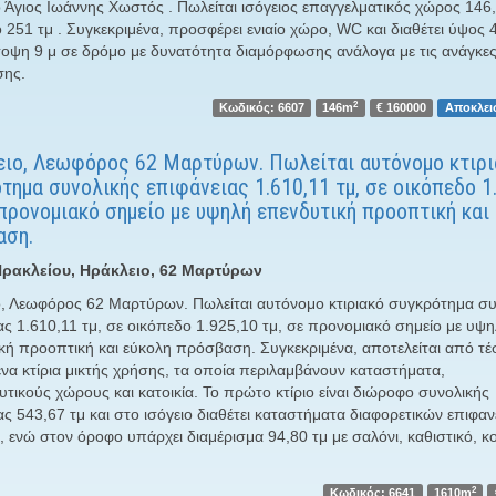
 Άγιος Ιωάννης Χωστός . Πωλείται ισόγειος επαγγελματικός χώρος 146,
 251 τμ . Συγκεκριμένα, προσφέρει ενιαίο χώρο, WC και διαθέτει ύψος 
οψη 9 μ σε δρόμο με δυνατότητα διαμόρφωσης ανάλογα με τις ανάγκες
σης.
2
Κωδικός: 6607
146m
€ 160000
Αποκλει
ιο, Λεωφόρος 62 Μαρτύρων. Πωλείται αυτόνομο κτιρι
τημα συνολικής επιφάνειας 1.610,11 τμ, σε οικόπεδο 1
 προνομιακό σημείο με υψηλή επενδυτική προοπτική και
αση.
ρακλείου, Ηράκλειο, 62 Μαρτύρων
, Λεωφόρος 62 Μαρτύρων. Πωλείται αυτόνομο κτιριακό συγκρότημα συ
ας 1.610,11 τμ, σε οικόπεδο 1.925,10 τμ, σε προνομιακό σημείο με υψ
κή προοπτική και εύκολη πρόσβαση. Συγκεκριμένα, αποτελείται από τ
να κτίρια μικτής χρήσης, τα οποία περιλαμβάνουν καταστήματα,
τικούς χώρους και κατοικία. Το πρώτο κτίριο είναι διώροφο συνολικής
ας 543,67 τμ και στο ισόγειο διαθέτει καταστήματα διαφορετικών επιφαν
 ενώ στον όροφο υπάρχει διαμέρισμα 94,80 τμ με σαλόνι, καθιστικό, κο
2
Κωδικός: 6641
1610m