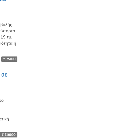
οβολής
νιώπορτα.
 19 τμ.
ιότητα ή
€ 75000
 σε
ρο
ατική
€ 110000