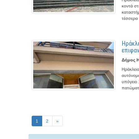
κοντά στ
καταστήμ
τέσσερα 
Ηράκλε
επιφαν
Δήμος Η
Ηράκλειο
αυτόνομο
υπόγειο 
πατώματ
1
2
»