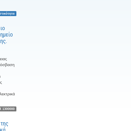
στικότητα
ιο
σημείο
ης.
ειας
πρόσβαση
μ
ες
λεκτρικά
€ 1300000
ώτης
ικά