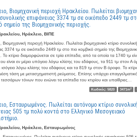
ιο, Βιομηχανική περιοχή Ηρακλείου. Πωλείται βιομηχα
 συνολικής επιφάνειας 3374 τμ σε οικόπεδο 2449 τμ στ
ό σημείο της Βιομηχανικής περιοχής.
ρακλείου, Ηράκλειο, ΒΙΠΕ
, Βιομηχανική περιοχή Ηρακλείου. Πωλείται βιομηχανικό κτίριο συνολικ
ας 3374 τμ σε οικόπεδο 2449 τμ στο πιο κομβικό σημείο της Βιομηχανι
. Το κτίριο διαμορφώνεται σε τρία επίπεδα, από τα οποία τα 1740 τμ είν
που είναι εν μέρει υπόγειο λόγω κλίσης του εδάφους, τα 911 τμ στον Α 
ι ισόγειο λόγω κλίσης του εδάφους και τα 819 τμ στον Β όροφο. Το κτίρ
 μέση τάση με μετασχηματιστή ρεύματος. Επίσης υπάρχει επαγγελματικ
τεσσάρων τόνων που ενώνει τα επίπεδα του κτιρίου και υπαίθριες…
2
Κωδικός: 5820
3471m
ιο, Εσταυρωμένος. Πωλείται αυτόνομο κτίριο συνολικ
ειας 505 τμ πολύ κοντά στο Ελληνικό Μεσογειακό
στήμιο.
ρακλείου, Ηράκλειο, Εσταυρωμένος
, Εσταυρωμένος. Πωλείται αυτόνομο κτίριο συνολικής επιφάνειας 505 