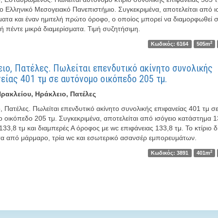
ο Ελληνικό Μεσογειακό Πανεπιστήμιο. Συγκεκριμένα, αποτελείται από ι
ατα και έναν ημιτελή πρώτο όροφο, ο οποίος μπορεί να διαμορφωθεί 
ή πέντε μικρά διαμερίσματα. Τιμή συζητήσιμη.
2
Κωδικός: 6164
505m
ιο, Πατέλες. Πωλείται επενδυτικό ακίνητο συνολικής
είας 401 τμ σε αυτόνομο οικόπεδο 205 τμ.
ρακλείου, Ηράκλειο, Πατέλες
, Πατέλες. Πωλείται επενδυτικό ακίνητο συνολικής επιφανείας 401 τμ σ
 οικόπεδο 205 τμ. Συγκεκριμένα, αποτελείται από ισόγειο κατάστημα 1
133,8 τμ και διαμπερές Α όροφος με wc επιφάνειας 133,8 τμ. Το κτίριο δ
α από μάρμαρο, τρία wc και εσωτερικό ασανσέρ εμπορευμάτων.
2
Κωδικός: 3891
401m