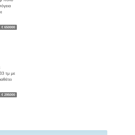
σόγεια
σε
€ 650000
ε
33 τμ με
ιαθέτει
€ 295000