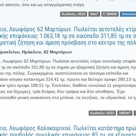
κό ακίνητο, όσο και ως επαγγελματική στέγη.
2
Κωδικός: 6516
44m
€ 180000
Αποκλει
ιο, Λεωφόρος 62 Μαρτύρων. Πωλείται αυτοτελές κτίρ
κής επιφάνειας 1.063,18 τμ σε οικόπεδο 311,85 τμ σε 
ιρετική ζήτηση και άμεση πρόσβαση στο κέντρο της πόλ
ρακλείου, Ηράκλειο, 62 Μαρτύρων
, Λεωφόρος 62 Μαρτύρων. Πωλείται αυτοτελές κτίριο συνολικής επιφάν
 τμ σε οικόπεδο 311,85 τμ σε σημείο με εξαιρετική ζήτηση και άμεση 
ρο της πόλης. Συγκεκριμένα, αναπτύσσεται σε τέσσερα επίπεδα και
άνει ισόγειο κατάστημα 314,41 τμ, πρώτο και δεύτερο όροφο 280,13 τ
και τρίτο όροφο 188,51 τμ. Επιπλέον, διαθέτει συνολικά 11 γκαρσονιέρ
ες και δίχωρες), τρία δυάρια, δύο τριάρια και δύο αποθήκες. Έχει
ποιηθεί γενική ανακαίνιση στα μπάνια, τις κουζίνες, τα υδραυλικά, τα η
2
Κωδικός: 6323
1063m
ιο, Λεωφόρος Καλοκαιρινού. Πωλείται κατάστημα πρ
κής προβολής συνολικής επιφάνειας 85 τμ, σε εξαιρετ