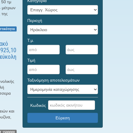
Κατηγορία
 50 τμ
4 μέτρων
 της
Περιοχή
στικότητα
Τ.μ.
ακό
.925,10
 εύκολη
Τιμή
Ταξινόμηση αποτελεσμάτων
νολικής
ηλή
έσσερα
Κωδικός
ειών και
υζίνα,
Εύρεση
€ 1500000