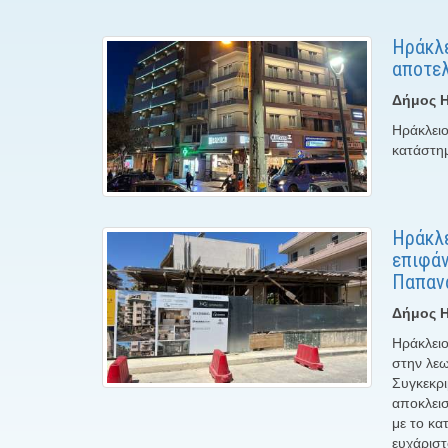
Ηράκλε
αποτελ
Δήμος Η
Ηράκλειο
κατάστημ
Ηράκλε
επιφάν
Παπαν
Δήμος Η
Ηράκλειο
στην λε
Συγκεκρι
αποκλεισ
με το κα
ευχάριστ