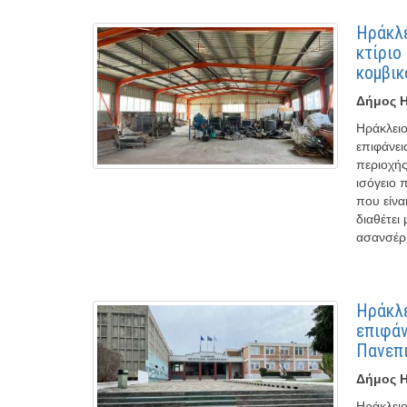
Ηράκλε
κτίριο
κομβικ
Δήμος Η
Ηράκλειο
επιφάνει
περιοχής
ισόγειο 
που είνα
διαθέτει
ασανσέρ 
Ηράκλε
επιφάν
Πανεπι
Δήμος Η
Ηράκλειο