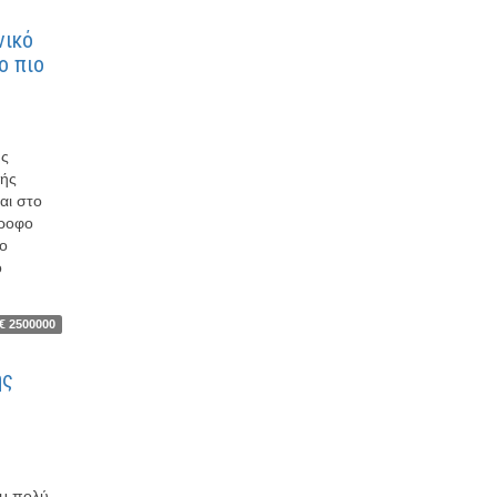
νικό
ο πιο
ής
κής
αι στο
όροφο
ιο
ό
€ 2500000
ής
τμ πολύ