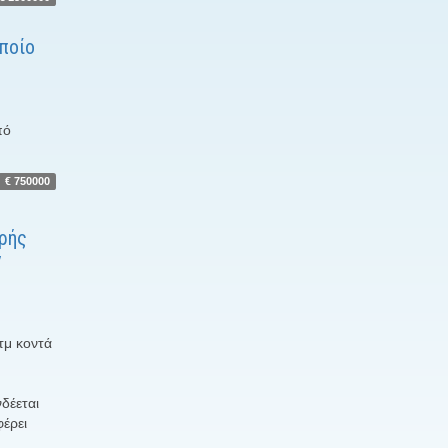
οποίο
πό
€ 750000
ρής
ν
τμ κοντά
δέεται
φέρει