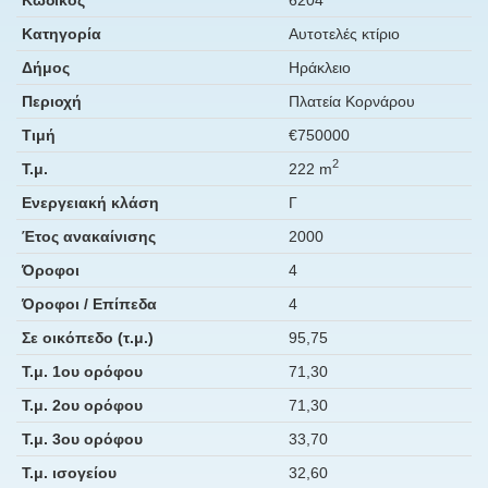
Κατηγορία
Αυτοτελές κτίριο
Δήμος
Ηράκλειο
Περιοχή
Πλατεία Κορνάρου
Τιμή
€750000
2
Τ.μ.
222 m
Ενεργειακή κλάση
Γ
Έτος ανακαίνισης
2000
Όροφοι
4
Όροφοι / Επίπεδα
4
Σε οικόπεδο (τ.μ.)
95,75
Τ.μ. 1ου ορόφου
71,30
Τ.μ. 2ου ορόφου
71,30
Τ.μ. 3ου ορόφου
33,70
Τ.μ. ισογείου
32,60