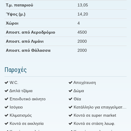
Τ.μ. παταριού
13,05
Ύψος (μ.)
14,20
Χώροι
4
Αποστ. από Αεροδρόμιο
4500
Αποστ. από Λιμάνι
2000
Αποστ. από Θάλασσα
2000
Παροχές
W.C.
Αποχέτευση
Διπλά τζάμια
Δώμα
Επενδυτικό ακίνητο
Θέα
Ισόγειο
Κατάλληλο για επαγγελματική χρήση
Κλιματισμός
Κοντά σε super market
Κοντά σε εκκλησία
Κοντά σε στάση λεωφ.