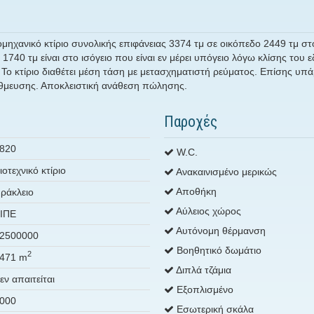
ομηχανικό κτίριο συνολικής επιφάνειας 3374 τμ σε οικόπεδο 2449 τμ στ
 1740 τμ είναι στο ισόγειο που είναι εν μέρει υπόγειο λόγω κλίσης του 
 Το κτίριο διαθέτει μέση τάση με μετασχηματιστή ρεύματος. Επίσης υ
στάθμευσης. Αποκλειστική ανάθεση πώλησης.
Παροχές
820
W.C.
ιοτεχνικό κτίριο
Ανακαινισμένο μερικώς
Αποθήκη
ράκλειο
Αύλειος χώρος
ΙΠΕ
Αυτόνομη θέρμανση
2500000
Βοηθητικό δωμάτιο
2
471 m
Διπλά τζάμια
εν απαιτείται
Εξοπλισμένο
000
Εσωτερική σκάλα