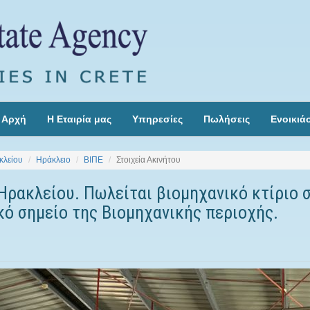
Αρχή
Η Εταιρία μας
Υπηρεσίες
Πωλήσεις
Ενοικιά
κλείου
Ηράκλειο
ΒΙΠΕ
Στοιχεία Ακινήτου
Ηρακλείου. Πωλείται βιομηχανικό κτίριο 
κό σημείο της Βιομηχανικής περιοχής.