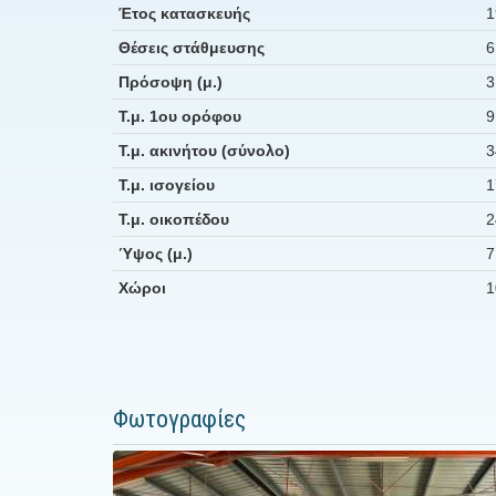
Έτος κατασκευής
1
Θέσεις στάθμευσης
6
Πρόσοψη (μ.)
3
Τ.μ. 1ου ορόφου
9
Τ.μ. ακινήτου (σύνολο)
3
Τ.μ. ισογείου
1
Τ.μ. οικοπέδου
2
Ύψος (μ.)
7
Χώροι
1
Φωτογραφίες