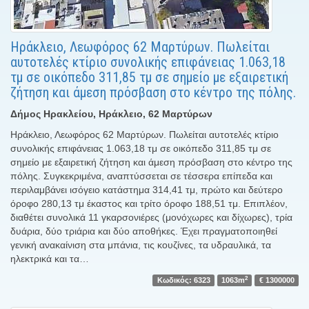
Ηράκλειο, Λεωφόρος 62 Μαρτύρων. Πωλείται
αυτοτελές κτίριο συνολικής επιφάνειας 1.063,18
τμ σε οικόπεδο 311,85 τμ σε σημείο με εξαιρετική
ζήτηση και άμεση πρόσβαση στο κέντρο της πόλης.
Δήμος Ηρακλείου, Ηράκλειο, 62 Μαρτύρων
Ηράκλειο, Λεωφόρος 62 Μαρτύρων. Πωλείται αυτοτελές κτίριο
συνολικής επιφάνειας 1.063,18 τμ σε οικόπεδο 311,85 τμ σε
σημείο με εξαιρετική ζήτηση και άμεση πρόσβαση στο κέντρο της
πόλης. Συγκεκριμένα, αναπτύσσεται σε τέσσερα επίπεδα και
περιλαμβάνει ισόγειο κατάστημα 314,41 τμ, πρώτο και δεύτερο
όροφο 280,13 τμ έκαστος και τρίτο όροφο 188,51 τμ. Επιπλέον,
διαθέτει συνολικά 11 γκαρσονιέρες (μονόχωρες και δίχωρες), τρία
δυάρια, δύο τριάρια και δύο αποθήκες. Έχει πραγματοποιηθεί
γενική ανακαίνιση στα μπάνια, τις κουζίνες, τα υδραυλικά, τα
ηλεκτρικά και τα…
2
Κωδικός: 6323
1063m
€ 1300000