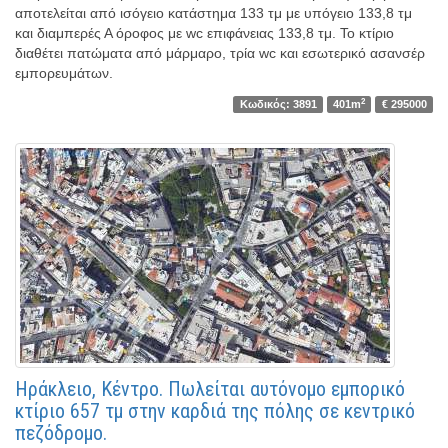
αποτελείται από ισόγειο κατάστημα 133 τμ με υπόγειο 133,8 τμ
και διαμπερές Α όροφος με wc επιφάνειας 133,8 τμ. Το κτίριο
διαθέτει πατώματα από μάρμαρο, τρία wc και εσωτερικό ασανσέρ
εμπορευμάτων.
2
Κωδικός: 3891
401m
€ 295000
Ηράκλειο, Κέντρο. Πωλείται αυτόνομο εμπορικό
κτίριο 657 τμ στην καρδιά της πόλης σε κεντρικό
πεζόδρομο.