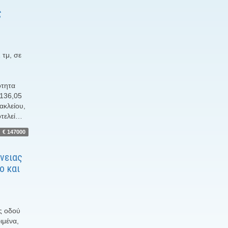
ς
 τμ, σε
ότητα
 136,05
ακλείου,
οτελεί…
€ 147000
νειας
ο και
ης οδού
ιμένα,