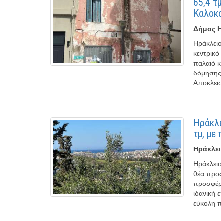
65,4 τ
Καλοκα
Δήμος Η
Ηράκλειο
κεντρικό
παλαιό κ
δόμησης 
Αποκλεισ
Ηράκλε
τμ, με
Ηράκλει
Ηράκλειο
θέα προς
προσφέρε
ιδανική 
εύκολη 