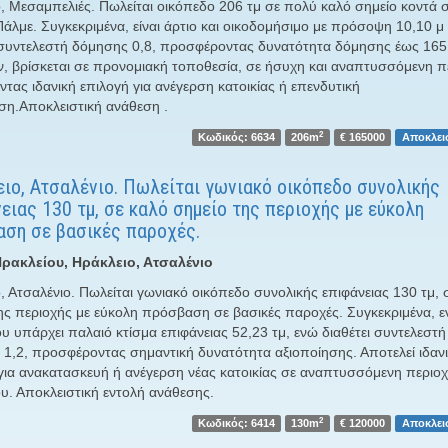
, Μεσαμπελιές. Πωλείται οικόπεδο 206 τμ σε πολύ καλό σημείο κοντά 
λμε. Συγκεκριμένα, είναι άρτιο και οικοδομήσιμο με πρόσοψη 10,10 μ 
 συντελεστή δόμησης 0,8, προσφέροντας δυνατότητα δόμησης έως 165
, βρίσκεται σε προνομιακή τοποθεσία, σε ήσυχη και αναπτυσσόμενη π
τας ιδανική επιλογή για ανέγερση κατοικίας ή επενδυτική
ση.Αποκλειστική ανάθεση .
2
Κωδικός: 6634
206m
€ 165000
Αποκλει
ιο, Ατσαλένιο. Πωλείται γωνιακό οικόπεδο συνολικής
ειας 130 τμ, σε καλό σημείο της περιοχής με εύκολη
ση σε βασικές παροχές.
ρακλείου, Ηράκλειο, Ατσαλένιο
, Ατσαλένιο. Πωλείται γωνιακό οικόπεδο συνολικής επιφάνειας 130 τμ, 
ης περιοχής με εύκολη πρόσβαση σε βασικές παροχές. Συγκεκριμένα, ε
υ υπάρχει παλαιό κτίσμα επιφάνειας 52,23 τμ, ενώ διαθέτει συντελεστή
1,2, προσφέροντας σημαντική δυνατότητα αξιοποίησης. Αποτελεί ιδαν
για ανακατασκευή ή ανέγερση νέας κατοικίας σε αναπτυσσόμενη περιοχ
υ. Αποκλειστική εντολή ανάθεσης.
2
Κωδικός: 6414
130m
€ 120000
Αποκλει