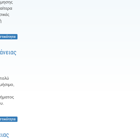
δόμησης
αίτερα
σικές
ή
στικότητα
άνειας
 πολύ
μήσιμο,
τήματος
υ.
στικότητα
ειας