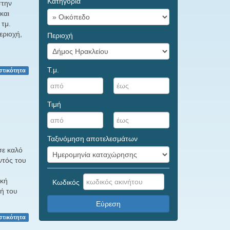
Κατηγορία
στην
και
 τμ.
εριοχή,
Περιοχή
Τ.μ.
στικότητα
Τιμή
Ταξινόμηση αποτελεσμάτων
σε καλό
ντός του
ική
Κωδικός
ή του
Εύρεση
στικότητα