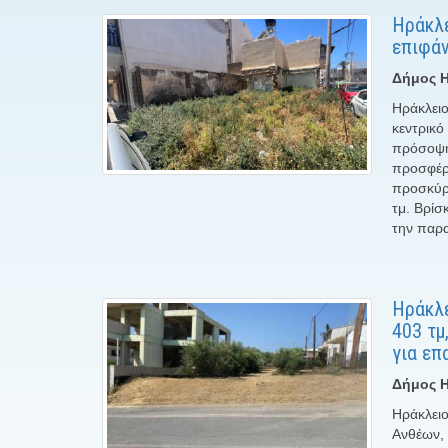
Ηράκλε
επιφάν
Δήμος Η
Ηράκλειο
κεντρικό
πρόσοψη
προσφέρο
προσκύρ
τμ. Βρίσ
την παρα
Ηράκλε
403 τμ
για επ
Δήμος Η
Ηράκλειο
Ανθέων, 