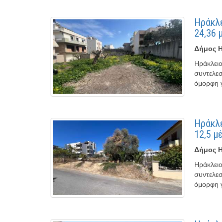
Ηράκλε
24,36 
Δήμος Η
Ηράκλειο
συντελεσ
όμορφη γ
Ηράκλε
12,5 μ
Δήμος Η
Ηράκλειο
συντελεσ
όμορφη γ