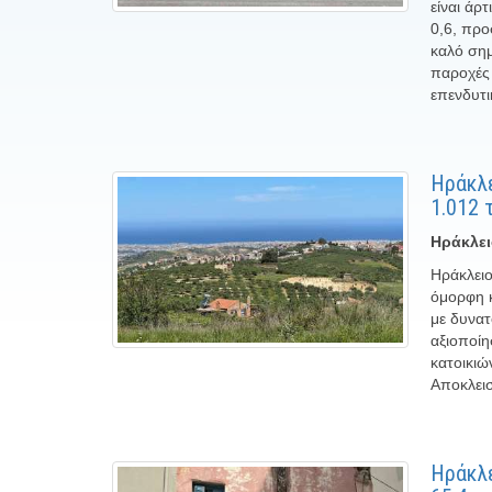
είναι άρ
0,6, προ
καλό σημ
παροχές 
επενδυτι
Ηράκλε
1.012 
Ηράκλει
Ηράκλειο
όμορφη κ
με δυνατ
αξιοποίη
κατοικιώ
Αποκλεισ
Ηράκλε