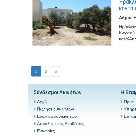
Ηράκλε
κοντά
Δήμος Η
Ηράκλειο
Κνωσού. 
κατάλληλ
1
2
»
Σύνδεσμοι Ακινήτων
Η Εται
Αρχή
Προφί
Πωλήσεις Ακινήτων
Υπηρε
Ενοικιάσεις Ακινήτων
Επικο
Αποκλειστικές Αναθέσεις
Ευκαιρίες