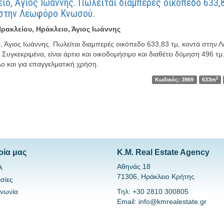
ιο, Άγιος Ιωάννης. Πωλείται διαμπερές οικόπεδο 633,8
 στην Λεωφόρο Κνωσού.
ρακλείου, Ηράκλειο, Άγιος Ιωάννης
, Άγιος Ιωάννης. Πωλείται διαμπερές οικόπεδο 633,83 τμ, κοντά στην
Συγκεκριμένα, είναι άρτιο και οικοδομήσιμο και διαθέτει δόμηση 496 τμ.
ο και για επαγγελματική χρήση.
2
Κωδικός: 3969
633m
ρία μας
K.M. Real Estate Agency
Αθηνάς 18
λ
71306, Ηράκλειο Κρήτης
σίες
ινωνία
Τηλ: +30 2810 300805
Email: info@kmrealestate.gr