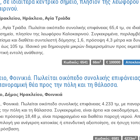
μ, σε ιδιαίτερα κεντρικό σημείο, πλησίον της λεωφόρου
ιρινού.
ρακλείου, Ηράκλειο, Αγία Τριάδα
, Αγία Τριάδα. Πωλείται οικόπεδο συνολικής επιφάνειας 65,4 τμ, σε ιδια
 σημείο, πλησίον της λεωφόρου Καλοκαιρινού. Συγκεκριμένα, περιλαμβά
τίσμα και διαθέτει συντελεστή δόμησης 1,6, πρόσοψη 4,3 μέτρα και δυ
έως 105 τμ. Ιδανικό για δημιουργία μικρών διαμερισμάτων προς εκμετ
τική εντολή ανάθεσης.
2
Κωδικός: 6541
66m
€ 100000
Αποκλει
ιο, Φοινικιά. Πωλείται οικόπεδο συνολικής επιφάνειας
 πανοραμική θέα προς την πόλη και τη θάλασσα.
ο, Δήμος Ηρακλείου, Φοινικιά
, Φοινικιά. Πωλείται οικόπεδο συνολικής επιφάνειας 4.233 τμ, με πανο
 την πόλη και τη θάλασσα. Συγκεκριμένα, είναι άρτιο και οικοδομήσιμο,
ι πρόσοψη 18,48 μ, είναι περιφραγμένο και διαθέτει παροχή νερού. Απ
επιλογή για ανέγερση κατοικίας ή επενδυτική αξιοποίηση, σε ήσυχη τοπ
πρόσβαση.
2
Κωδικός: 6581
4233m