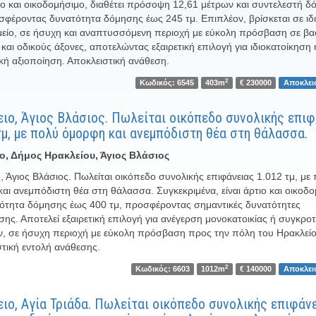
τιο και οικοδομήσιμο, διαθέτει πρόσοψη 12,61 μέτρων και συντελεστή 
σφέροντας δυνατότητα δόμησης έως 245 τμ. Επιπλέον, βρίσκεται σε ιδι
είο, σε ήσυχη και αναπτυσσόμενη περιοχή με εύκολη πρόσβαση σε βα
και οδικούς άξονες, αποτελώντας εξαιρετική επιλογή για ιδιοκατοίκηση 
κή αξιοποίηση. Αποκλειστική ανάθεση.
2
Κωδικός: 6545
403m
€ 230000
Αποκλει
ιο, Άγιος Βλάσιος. Πωλείται οικόπεδο συνολικής επιφ
τμ, με πολύ όμορφη και ανεμπόδιστη θέα στη θάλασσα.
ο, Δήμος Ηρακλείου, Άγιος Βλάσιος
, Άγιος Βλάσιος. Πωλείται οικόπεδο συνολικής επιφάνειας 1.012 τμ, με
αι ανεμπόδιστη θέα στη θάλασσα. Συγκεκριμένα, είναι άρτιο και οικοδο
ότητα δόμησης έως 400 τμ, προσφέροντας σημαντικές δυνατότητες
σης. Αποτελεί εξαιρετική επιλογή για ανέγερση μονοκατοικίας ή συγκρο
ν, σε ήσυχη περιοχή με εύκολη πρόσβαση προς την πόλη του Ηρακλείο
τική εντολή ανάθεσης.
2
Κωδικός: 6603
1012m
€ 140000
Αποκλει
ιο, Αγία Τριάδα. Πωλείται οικόπεδο συνολικής επιφάν