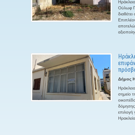
Ηράκλειο
Ούλωφ Πά
διαθέτει
Επιπλέον
αποτελών
αξιοποίη
Ηράκλε
επιφάν
πρόσβα
Δήμος Η
Ηράκλειο
σημείο τ
οικοπέδο
δόμησης 
επιλογή 
Ηρακλείο