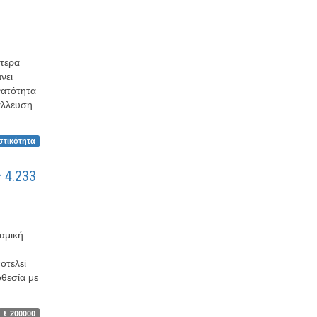
ίτερα
νει
νατότητα
άλλευση.
στικότητα
 4.233
ραμική
οτελεί
οθεσία με
€ 200000