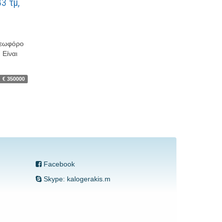
3 τμ,
 Λεωφόρο
 Είναι
€ 350000
Facebook
Skype: kalogerakis.m