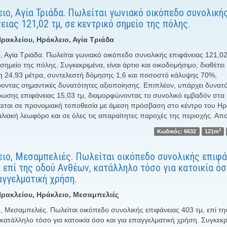
ιο, Αγία Τριάδα. Πωλείται γωνιακό οικόπεδο συνολική
ειας 121,02 τμ, σε κεντρικό σημείο της πόλης.
ρακλείου, Ηράκλειο, Αγία Τριάδα
, Αγία Τριάδα. Πωλείται γωνιακό οικόπεδο συνολικής επιφάνειας 121,02
 σημείο της πόλης. Συγκεκριμένα, είναι άρτιο και οικοδομήσιμο, διαθέτει
 24,93 μέτρα, συντελεστή δόμησης 1,6 και ποσοστό κάλυψης 70%,
ντας σημαντικές δυνατότητες αξιοποίησης. Επιπλέον, υπάρχει δυνατ
ωσης επιφάνειας 15,03 τμ, διαμορφώνοντας το συνολικό εμβαδόν στα
κεται σε προνομιακή τοποθεσία με άμεση πρόσβαση στο κέντρο του Ηρ
λιακή λεωφόρο και σε όλες τις απαραίτητες παροχές της περιοχής. Απ
2
Κωδικός: 6632
121m
ιο, Μεσαμπελιές. Πωλείται οικόπεδο συνολικής επιφά
, επί της οδού Ανθέων, κατάλληλο τόσο για κατοικία όσ
αγγελματική χρήση.
ρακλείου, Ηράκλειο, Μεσαμπελιές
, Μεσαμπελιές. Πωλείται οικόπεδο συνολικής επιφάνειας 403 τμ, επί τ
κατάλληλο τόσο για κατοικία όσο και για επαγγελματική χρήση. Συγκεκρ