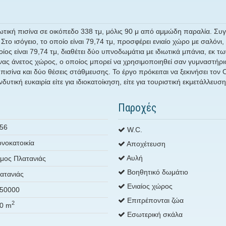
διωτική πισίνα σε οικόπεδο 338 τμ, μόλις 90 μ από αμμώδη παραλία. Συγ
Στο ισόγειο, το οποίο είναι 79,74 τμ, προσφέρει ενιαίο χώρο με σαλόνι,
ς είναι 79,74 τμ, διαθέτει δύο υπνοδωμάτια με ιδιωτικά μπάνια, εκ των
ι ένας άνετος χώρος, ο οποίος μπορεί να χρησιμοποιηθεί σαν γυμναστή
ισίνα και δύο θέσεις στάθμευσης. Το έργο πρόκειται να ξεκινήσει τον
τική ευκαιρία είτε για ιδιοκατοίκηση, είτε για τουριστική εκμετάλλευση
Παροχές
56
W.C.
νοκατοικία
Αποχέτευση
Αυλή
μος Πλατανιάς
Βοηθητικό δωμάτιο
ατανιάς
Ενιαίος χώρος
50000
Επιτρέπονται ζώα
2
0 m
Εσωτερική σκάλα