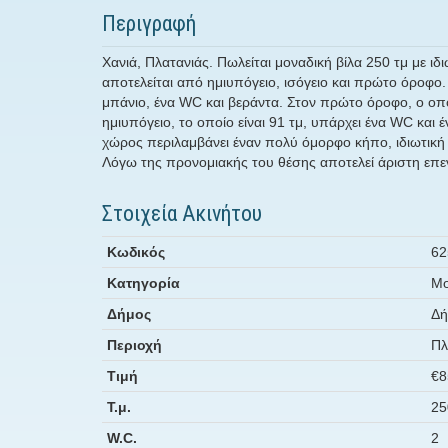
Περιγραφή
Χανιά, Πλατανιάς. Πωλείται μοναδική βίλα 250 τμ με ι
αποτελείται από ημιυπόγειο, ισόγειο και πρώτο όροφο. 
μπάνιο, ένα WC και βεράντα. Στον πρώτο όροφο, ο οποίο
ημιυπόγειο, το οποίο είναι 91 τμ, υπάρχει ένα WC κα
χώρος περιλαμβάνει έναν πολύ όμορφο κήπο, ιδιωτική π
Λόγω της προνομιακής του θέσης αποτελεί άριστη επενδυ
Στοιχεία Ακινήτου
Κωδικός
62
Κατηγορία
Μο
Δήμος
Δή
Περιοχή
Πλ
Τιμή
€8
Τ.μ.
25
W.C.
2