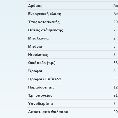
Δρόμος
Άσ
Ενεργειακή κλάση
Δε
Έτος κατασκευής
20
Θέσεις στάθμευσης
2
Μπαλκόνια
2
Μπάνια
3
Ντουλάπες
3
Οικόπεδο (τ.μ.)
33
Όροφοι
3
Όροφοι / Επίπεδα
3
Παράδοση την
12
Τ.μ. υπογείου
91
Υπνοδωμάτια
3
Αποστ. από Θάλασσα
90