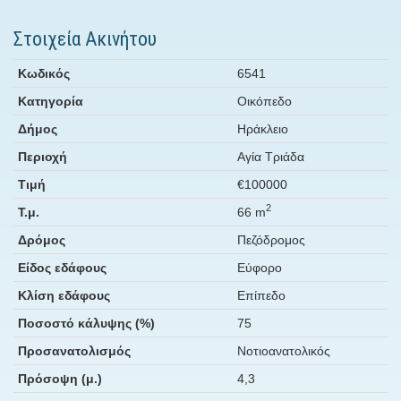
Στοιχεία Ακινήτου
Κωδικός
6541
Κατηγορία
Οικόπεδο
Δήμος
Ηράκλειο
Περιοχή
Αγία Τριάδα
Τιμή
€100000
2
Τ.μ.
66 m
Δρόμος
Πεζόδρομος
Είδος εδάφους
Εύφορο
Κλίση εδάφους
Επίπεδο
Ποσοστό κάλυψης (%)
75
Προσανατολισμός
Νοτιοανατολικός
Πρόσοψη (μ.)
4,3