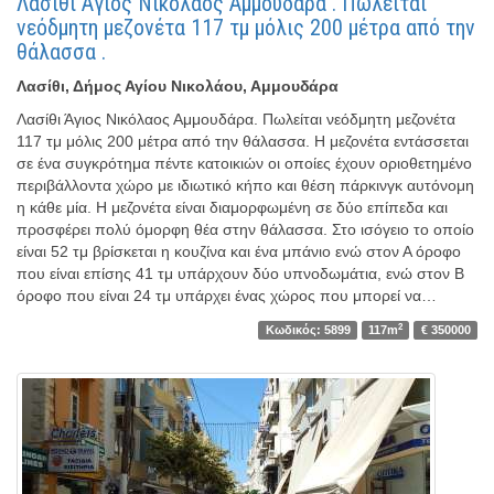
Λασίθι Άγιος Νικόλαος Αμμουδάρα . Πωλείται
νεόδμητη μεζονέτα 117 τμ μόλις 200 μέτρα από την
θάλασσα .
Λασίθι, Δήμος Αγίου Νικολάου, Αμμουδάρα
Λασίθι Άγιος Νικόλαος Αμμουδάρα. Πωλείται νεόδμητη μεζονέτα
117 τμ μόλις 200 μέτρα από την θάλασσα. Η μεζονέτα εντάσσεται
σε ένα συγκρότημα πέντε κατοικιών οι οποίες έχουν οριοθετημένο
περιβάλλοντα χώρο με ιδιωτικό κήπο και θέση πάρκινγκ αυτόνομη
η κάθε μία. Η μεζονέτα είναι διαμορφωμένη σε δύο επίπεδα και
προσφέρει πολύ όμορφη θέα στην θάλασσα. Στο ισόγειο το οποίο
είναι 52 τμ βρίσκεται η κουζίνα και ένα μπάνιο ενώ στον Α όροφο
που είναι επίσης 41 τμ υπάρχουν δύο υπνοδωμάτια, ενώ στον Β
όροφο που είναι 24 τμ υπάρχει ένας χώρος που μπορεί να…
2
Κωδικός: 5899
117m
€ 350000