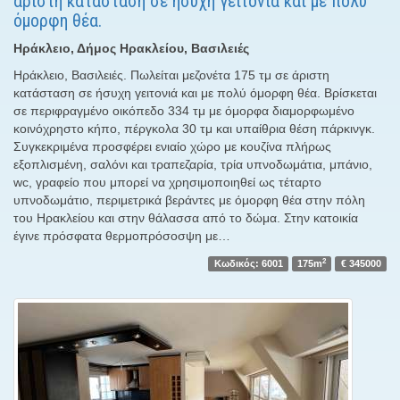
άριστη κατάσταση σε ήσυχη γειτονιά και με πολύ
όμορφη θέα.
Ηράκλειο, Δήμος Ηρακλείου, Βασιλειές
Ηράκλειο, Βασιλειές. Πωλείται μεζονέτα 175 τμ σε άριστη
κατάσταση σε ήσυχη γειτονιά και με πολύ όμορφη θέα. Βρίσκεται
σε περιφραγμένο οικόπεδο 334 τμ με όμορφα διαμορφωμένο
κοινόχρηστο κήπο, πέργκολα 30 τμ και υπαίθρια θέση πάρκινγκ.
Συγκεκριμένα προσφέρει ενιαίο χώρο με κουζίνα πλήρως
εξοπλισμένη, σαλόνι και τραπεζαρία, τρία υπνοδωμάτια, μπάνιο,
wc, γραφείο που μπορεί να χρησιμοποιηθεί ως τέταρτο
υπνοδωμάτιο, περιμετρικά βεράντες με όμορφη θέα στην πόλη
του Ηρακλείου και στην θάλασσα από το δώμα. Στην κατοικία
έγινε πρόσφατα θερμοπρόσοσψη με…
2
Κωδικός: 6001
175m
€ 345000