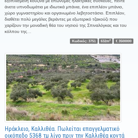
εξοπλισμένη κουζίνα με επώνυμες ηλεκτρικές συσκευές, πέντε
άνετα υπνοδωμάτια με ιδιωτικά μπάνια, ένα επιπλέον μπάνιο,
χώρο γυμναστηρίου και οργανωμένο λεβητοστάσιο. Επιπλέον,
διαθέτει πολύ μεγάλες βεράντες με εξωτερικό τζακούζι που
χαρίζουν την μοναδική θέα του νησιού της Σπιναλόγκας και του
κόλπου της…
2
Κωδικός: 3751
632m
€ 3500000
Ηράκλειο, Καλλιθέα. Πωλείται επαγγελματικό
οικόπεδο 5368 τμ λίγο πριν την Καλλιθέα κοντά