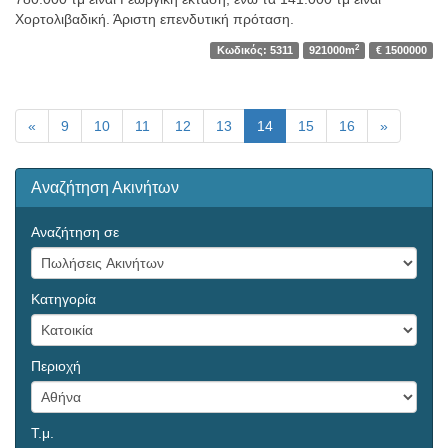
Χορτολιβαδική. Άριστη επενδυτική πρόταση.
2
Κωδικός: 5311
921000m
€ 1500000
«
9
10
11
12
13
14
15
16
»
Αναζήτηση Ακινήτων
Αναζήτηση σε
Κατηγορία
Περιοχή
Τ.μ.