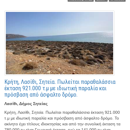
Κρήτη, Λασίθι, Σητεία. Πωλείται παραθαλάσσια
έκταση 921.000 τ.μ με ιδιωτική παραλία και
πρόσβαση από άσφαλτο δρόμο.
Λασίθι, Δήμος Σητείας
Κρήτη, Λασίθι, Σητεία. Πωλείται παραθαλάσσια έκταση 921.000
τ.μ με ιδιωτική παραλία και πρόσβαση από άσφαλτο δρόμο. Το
ακίνητο έχει τίτλους ιδιοκτησίας και από την συνολική έκταση τα
780.000 τμ είναι Γεωργική έκταση, ενώ τα 141.000 τμ είναι