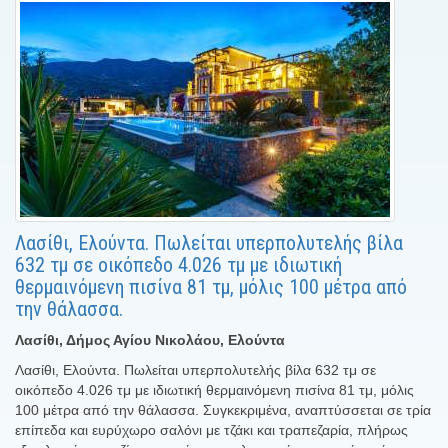
Λασίθι, Ελούντα. Πωλείται υπερπολυτελής βίλα
632 τμ σε οικόπεδο 4.026 τμ με ιδιωτική
θερμαινόμενη πισίνα 81 τμ, μόλις 100 μέτρα από
την θάλασσα.
Λασίθι, Δήμος Αγίου Νικολάου, Ελούντα
Λασίθι, Ελούντα. Πωλείται υπερπολυτελής βίλα 632 τμ σε
οικόπεδο 4.026 τμ με ιδιωτική θερμαινόμενη πισίνα 81 τμ, μόλις
100 μέτρα από την θάλασσα. Συγκεκριμένα, αναπτύσσεται σε τρία
επίπεδα και ευρύχωρο σαλόνι με τζάκι και τραπεζαρία, πλήρως