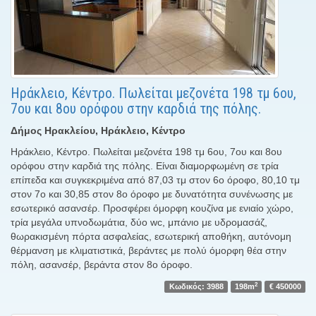
Ηράκλειο, Κέντρο. Πωλείται μεζονέτα 198 τμ 6ου,
7ου και 8ου ορόφου στην καρδιά της πόλης.
Δήμος Ηρακλείου, Ηράκλειο, Κέντρο
Ηράκλειο, Κέντρο. Πωλείται μεζονέτα 198 τμ 6ου, 7ου και 8ου
ορόφου στην καρδιά της πόλης. Είναι διαμορφωμένη σε τρία
επίπεδα και συγκεκριμένα από 87,03 τμ στον 6ο όροφο, 80,10 τμ
στον 7ο και 30,85 στον 8ο όροφο με δυνατότητα συνένωσης με
εσωτερικό ασανσέρ. Προσφέρει όμορφη κουζίνα με ενιαίο χώρο,
τρία μεγάλα υπνοδωμάτια, δύο wc, μπάνιο με υδρομασάζ,
θωρακισμένη πόρτα ασφαλείας, εσωτερική αποθήκη, αυτόνομη
θέρμανση με κλιματιστικά, βεράντες με πολύ όμορφη θέα στην
πόλη, ασανσέρ, βεράντα στον 8ο όροφο.
2
Κωδικός: 3988
198m
€ 450000