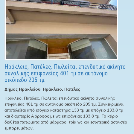
Ηράκλειο, Πατέλες. Πωλείται επενδυτικό ακίνητο
συνολικής επιφανείας 401 τμ σε αυτόνομο
οικόπεδο 205 τμ.
Δήμος Ηρακλείου, Ηράκλειο, Πατέλες
Ηράκλειο, Πατέλες. Πωλείται επενδυτικό ακίνητο συνολικής
επιφανείας 401 τμ σε αυτόνομο οικόπεδο 205 τμ. Συγκεκριμένα,
αποτελείται από ισόγειο κατάστημα 133 τμ με υπόγειο 133,8 τμ
και διαμπερές Α όροφος με wc επιφάνειας 133,8 τμ. Το κτίριο
διαθέτει πατώματα από μάρμαρο, τρία wc και εσωτερικό ασανσέρ
εμπορευμάτων.