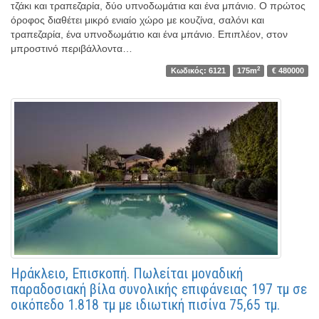
τζάκι και τραπεζαρία, δύο υπνοδωμάτια και ένα μπάνιο. Ο πρώτος
όροφος διαθέτει μικρό ενιαίο χώρο με κουζίνα, σαλόνι και
τραπεζαρία, ένα υπνοδωμάτιο και ένα μπάνιο. Επιπλέον, στον
μπροστινό περιβάλλοντα…
2
Κωδικός: 6121
175m
€ 480000
Ηράκλειο, Επισκοπή. Πωλείται μοναδική
παραδοσιακή βίλα συνολικής επιφάνειας 197 τμ σε
οικόπεδο 1.818 τμ με ιδιωτική πισίνα 75,65 τμ.