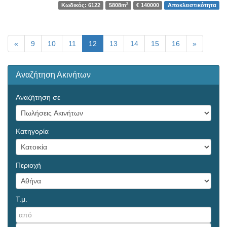
2
Κωδικός: 6122
5808m
€ 140000
Αποκλειστικότητα
«
9
10
11
12
13
14
15
16
»
Αναζήτηση Ακινήτων
Αναζήτηση σε
Κατηγορία
Περιοχή
Τ.μ.