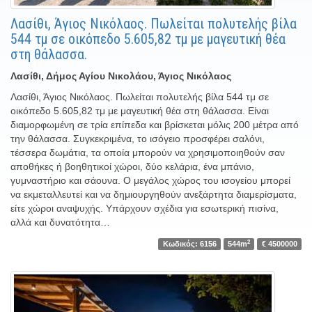
Λασίθι, Άγιος Νικόλαος. Πωλείται πολυτελής βίλα
544 τμ σε οικόπεδο 5.605,82 τμ με μαγευτική θέα
στη θάλασσα.
Λασίθι, Δήμος Αγίου Νικολάου, Άγιος Νικόλαος
Λασίθι, Άγιος Νικόλαος. Πωλείται πολυτελής βίλα 544 τμ σε
οικόπεδο 5.605,82 τμ με μαγευτική θέα στη θάλασσα. Είναι
διαμορφωμένη σε τρία επίπεδα και βρίσκεται μόλις 200 μέτρα από
την θάλασσα. Συγκεκριμένα, το ισόγειο προσφέρει σαλόνι,
τέσσερα δωμάτια, τα οποία μπορούν να χρησιμοποιηθούν σαν
αποθήκες ή βοηθητικοί χώροι, δύο κελάρια, ένα μπάνιο,
γυμναστήριο και σάουνα. Ο μεγάλος χώρος του ισογείου μπορεί
να εκμεταλλευτεί και να δημιουργηθούν ανεξάρτητα διαμερίσματα,
είτε χώροι αναψυχής. Υπάρχουν σχέδια για εσωτερική πισίνα,
αλλά και δυνατότητα…
2
Κωδικός: 6156
544m
€ 4500000