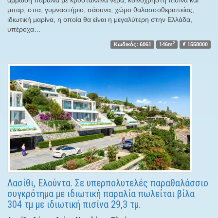
αμμώδη παραλία με κρυστάλλινα νερά, κοινόχρηστη πισίνα και
μπαρ, σπα, γυμναστήριο, σάουνα, χώρο θαλασσοθεραπείας,
ιδιωτική μαρίνα, η οποία θα είναι η μεγαλύτερη στην Ελλάδα,
υπέροχα…
2
Κωδικός: 6061
146m
€ 1558000
Λασίθι, Ελούντα. Σε υπερπολυτελές παραθαλάσσιο
συγκρότημα με ιδιωτική παραλία πωλείται βίλα
304 τμ με ιδιωτική πισίνα 29,3 τμ.