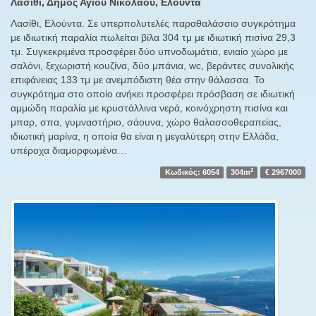
Λασίθι, Δήμος Αγίου Νικολάου, Ελούντα
Λασίθι, Ελούντα. Σε υπερπολυτελές παραθαλάσσιο συγκρότημα
με ιδιωτική παραλία πωλείται βίλα 304 τμ με ιδιωτική πισίνα 29,3
τμ. Συγκεκριμένα προσφέρει δύο υπνοδωμάτια, ενιαίο χώρο με
σαλόνι, ξεχωριστή κουζίνα, δύο μπάνια, wc, βεράντες συνολικής
επιφάνειας 133 τμ με ανεμπόδιστη θέα στην θάλασσα. Το
συγκρότημα στο οποίο ανήκει προσφέρει πρόσβαση σε ιδιωτική
αμμώδη παραλία με κρυστάλλινα νερά, κοινόχρηστη πισίνα και
μπαρ, σπα, γυμναστήριο, σάουνα, χώρο θαλασσοθεραπείας,
ιδιωτική μαρίνα, η οποία θα είναι η μεγαλύτερη στην Ελλάδα,
υπέροχα διαμορφωμένα…
2
Κωδικός: 6054
304m
€ 2967000