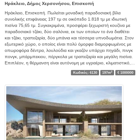
Ηράκλειο, Δήμος Χερσονήσου, Επισκοπή
Ηράκλειο, Επισκοπή. Πωλείται μοναδική παραδοσιακή βίλα
συνολικής επιφάνειας 197 τμ σε οικόπεδο 1.818 τμ με ιδιωτική
πισίνα 75,65 τμ. Συγκεκριμένα, προσφέρει ξεχωριστή κουζίνα με
παραδοσιακό τζάκι, δύο σαλόνια, εκ των οποίων το ένα διαθέτει
και τζάκι, τραπεζαρία, δύο μπάνια και τέσσερα υπνοδωμάτια. Στον
εξωτερικό χώρο, ο οποίος είναι πολύ όμορφα διαμορφωμένος με
οπωροφόρα δέντρα, λουλούδια και γκαζόν υπάρχει πηγάδι, πινγκ
πονγκ, μπάρμπεκιου, πέργκολα με τραπεζαρία και μεγάλη πισίνα.
Επιπλέον, η θέρμανση είναι αυτόνομη με υγραέριο, κλιματιστικό,…
2
Κωδικός: 6130
197m
€ 1000000