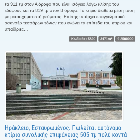
τα 911 τμ στον Α όροφο που είναι ισόγειο λόγω κλίσης του
εδάφους και τα 819 τμ στον Β όροφο. Το κτίριο διαθέτει μέση τάση
με μετασχηματιστή ρεύματος. Επίσης υπάρχει επαγγελματικό
ασανσέρ τεσσάρων τόνων που ενώνει τα επίπεδα του κτιρίου και
υπαίθριες…
2
Κωδικός: 5820
3471m
€ 2500000
Ηράκλειο, Εσταυρωμένος. Πωλείται αυτόνομο
κτίριο συνολικής επιφάνειας 505 τμ πολύ κοντά